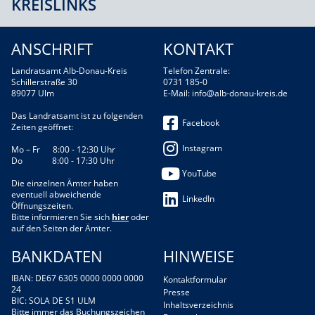
KREISLINKS
ANSCHRIFT
KONTAKT
Landratsamt Alb-Donau-Kreis
Telefon Zentrale:
Schillerstraße 30
0731 185-0
89077 Ulm
E-Mail:
info@alb-donau-kreis.de
Das Landratsamt ist zu folgenden
Facebook
Zeiten geöffnet:
Instagram
Mo – Fr 8:00 - 12:30 Uhr
Do 8:00 - 17:30 Uhr
YouTube
Die einzelnen Ämter haben
eventuell abweichende
LinkedIn
Öffnungszeiten.
Bitte informieren Sie sich
hier
oder
auf den Seiten der Ämter.
BANKDATEN
HINWEISE
IBAN: DE67 6305 0000 0000 0000
Kontaktformular
24
Presse
BIC: SOLA DE S1 ULM
Inhaltsverzeichnis
Bitte immer das Buchungszeichen