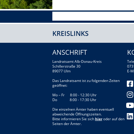
KREISLINKS
ANSCHRIFT
K
Landratsamt Alb-Donau-Kreis
Tele
Schillerstraße 30
073
89077 Ulm
E-M
Das Landratsamt ist zu folgenden Zeiten
geöffnet:
Mo – Fr 8:00 - 12:30 Uhr
Do 8:00 - 17:30 Uhr
Die einzelnen Ämter haben eventuell
abweichende Öffnungszeiten.
Bitte informieren Sie sich
hier
oder auf den
Seiten der Ämter.