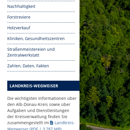
Nachhaltigkeit
Forstreviere
Holzverkauf
Kliniken, Gesundheitszentren
Straßenmeistereien und
Zentralwerkstatt
Zahlen, Daten, Fakten
LANDKREIS-WEGWEISER
Die wichtigsten Informationen über
den Alb-Donau-Kreis sowie über
Aufgaben und Dienstleistungen
der Kreisverwaltung finden Sie
zusammengestellt im
Landkreis-
Wegweiser
(PDF | 3,787
MB
)
.