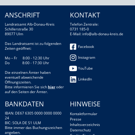
ANSCHRIFT
KONTAKT
Landratsamt Alb-Donau-Kreis
Telefon Zentrale:
Schillerstraße 30
0731 185-0
89077 Ulm
E-Mail:
info@alb-donau-kreis.de
Das Landratsamt ist zu folgenden
Facebook
Zeiten geöffnet:
Instagram
Mo – Fr 8:00 - 12:30 Uhr
Do 8:00 - 17:30 Uhr
YouTube
Die einzelnen Ämter haben
eventuell abweichende
LinkedIn
Öffnungszeiten.
Bitte informieren Sie sich
hier
oder
auf den Seiten der Ämter.
BANKDATEN
HINWEISE
IBAN: DE67 6305 0000 0000 0000
Kontaktformular
24
Presse
BIC: SOLA DE S1 ULM
Inhaltsverzeichnis
Bitte immer das Buchungszeichen
Datenschutz
angeben.