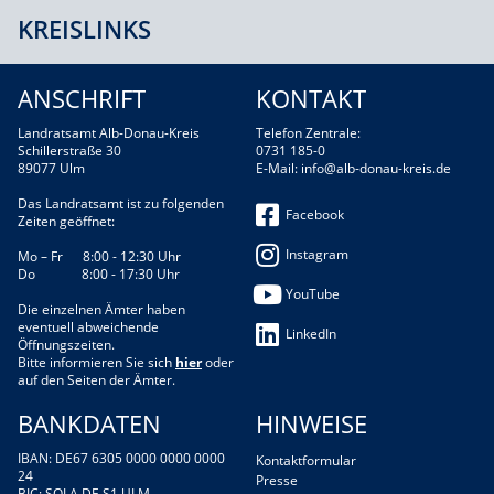
KREISLINKS
ANSCHRIFT
KONTAKT
Landratsamt Alb-Donau-Kreis
Telefon Zentrale:
Schillerstraße 30
0731 185-0
89077 Ulm
E-Mail:
info@alb-donau-kreis.de
Das Landratsamt ist zu folgenden
Facebook
Zeiten geöffnet:
Instagram
Mo – Fr 8:00 - 12:30 Uhr
Do 8:00 - 17:30 Uhr
YouTube
Die einzelnen Ämter haben
eventuell abweichende
LinkedIn
Öffnungszeiten.
Bitte informieren Sie sich
hier
oder
auf den Seiten der Ämter.
BANKDATEN
HINWEISE
IBAN: DE67 6305 0000 0000 0000
Kontaktformular
24
Presse
BIC: SOLA DE S1 ULM