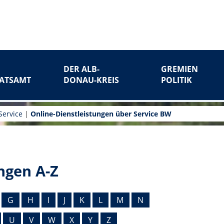
DER ALB-
GREMIEN
ATSAMT
DONAU-KREIS
POLITIK
Service
|
Online-Dienstleistungen über Service BW
ngen A-Z
G
H
I
J
K
L
M
N
U
V
W
X
Y
Z