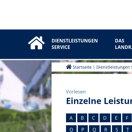
DIENSTLEISTUNGEN
DAS
SERVICE
LANDR
Startseite
|
Dienstleistungen 
Vorlesen
Einzelne Leistu
A
B
C
D
E
F
O
P
Q
R
S
T