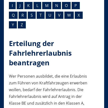
I
J
K
L
M
N
O
P
Q
R
S
T
U
V
W
X
Y
Z
Erteilung der
Fahrlehrerlaubnis
beantragen
Wer Personen ausbildet, die eine Erlaubnis
zum Führen von Kraftfahrzeugen erwerben
wollen, bedarf der Fahrlehrerlaubnis. Die
Fahrlehrerlaubnis wird auf Antrag in der
Klasse BE und zusätzlich in den Klassen A,