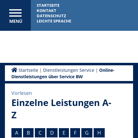
STARTSEITE
KONTAKT
DATENSCHUTZ
MENÜ
LEICHTE SPRACHE
Startseite
|
Dienstleistungen Service
|
Online-
Dienstleistungen über Service BW
Vorlesen
Einzelne Leistungen A-
Z
A
B
C
D
E
F
G
H