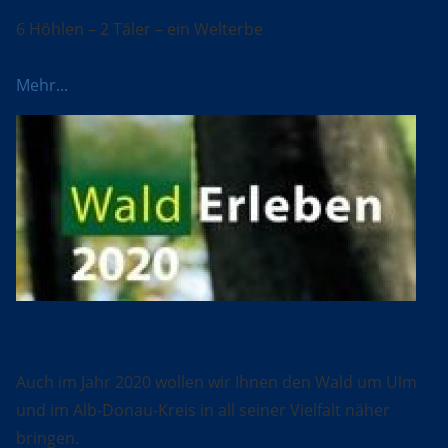
6 Höhlen – 2 Täler – ein Welterbe
Mehr...
Wald Erleben 2020
Auch im Jahr 2020 wollen wir Ihnen den Wald um Ulm
und im Alb-Donau-Kreis in all seiner Vielfalt näher
bringen.