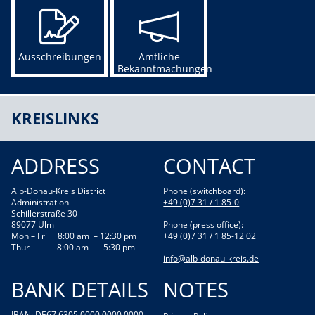
Ausschreibungen
Amtliche
Bekanntmachungen
KREISLINKS
ADDRESS
CONTACT
Alb-Donau-Kreis District
Phone (switchboard):
Administration
+49 (0)7 31 / 1 85-0
Schillerstraße 30
89077 Ulm
Phone (press office):
Mon – Fri 8:00 am – 12:30 pm
+49 (0)7 31 / 1 85-12 02
Thur 8:00 am – 5:30 pm
info@alb-donau-kreis.de
BANK DETAILS
NOTES
IBAN: DE67 6305 0000 0000 0000