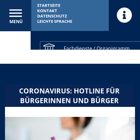
STARTSEITE
KONTAKT
DATENSCHUTZ
HÄ
MENÜ
LEICHTE SPRACHE
GESUCHT
Fachdienste / Organigramm
Kreistag Infoportal
Stellenangebote
CORONAVIRUS: HOTLINE FÜR
Ausbildung
BÜRGERINNEN UND BÜRGER
KFZ
Ausschreibungen