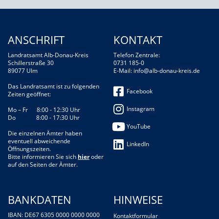
ANSCHRIFT
KONTAKT
Landratsamt Alb-Donau-Kreis
Telefon Zentrale:
Schillerstraße 30
0731 185-0
89077 Ulm
E-Mail:
info@alb-donau-kreis.de
Das Landratsamt ist zu folgenden
Facebook
Zeiten geöffnet:
Instagram
Mo – Fr 8:00 - 12:30 Uhr
Do 8:00 - 17:30 Uhr
YouTube
Die einzelnen Ämter haben
eventuell abweichende
LinkedIn
Öffnungszeiten.
Bitte informieren Sie sich
hier
oder
auf den Seiten der Ämter.
BANKDATEN
HINWEISE
IBAN: DE67 6305 0000 0000 0000
Kontaktformular