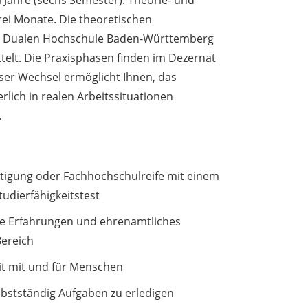
 Jahre (sechs Semester). Theorie- und
rei Monate. Die theoretischen
er Dualen Hochschule Baden-Württemberg
elt. Die Praxisphasen finden im Dezernat
eser Wechsel ermöglicht Ihnen, das
rlich in realen Arbeitssituationen
.
igung oder Fachhochschulreife mit einem
tudierfähigkeitstest
che Erfahrungen und ehrenamtliches
Bereich
it mit und für Menschen
lbstständig Aufgaben zu erledigen