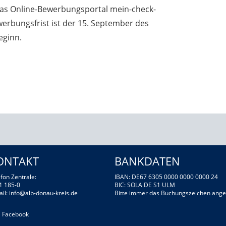
das Online-Bewerbungsportal mein-check-
werbungsfrist ist der 15. September des
beginn.
ONTAKT
BANKDATEN
fon Zentrale:
IBAN: DE67 6305 0000 0000 0000 24
1 185-0
BIC: SOLA DE S1 ULM
ail:
info@alb-donau-kreis.de
Bitte immer das Buchungszeichen ange
Facebook