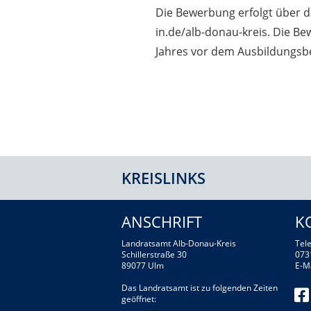
Die Bewerbung erfolgt über 
in.de/alb-donau-kreis. Die Be
Jahres vor dem Ausbildungs
KREISLINKS
ANSCHRIFT
K
Landratsamt Alb-Donau-Kreis
Tele
Schillerstraße 30
073
89077 Ulm
E-M
Das Landratsamt ist zu folgenden Zeiten
geöffnet: