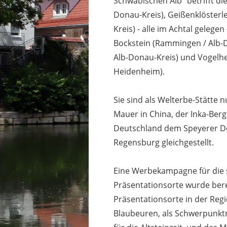
Schwäbischen Alb" betrifft die
Donau-Kreis), Geißenklösterl
Kreis) - alle im Achtal gelege
Bockstein (Rammingen / Alb-D
Alb-Donau-Kreis) und Vogelhe
Heidenheim).
Sie sind als Welterbe-Stätte
Mauer in China, der Inka-Ber
Deutschland dem Speyerer D
Regensburg gleichgestellt.
Eine Werbekampagne für die 
Präsentationsorte wurde bere
Präsentationsorte in der Reg
Blaubeuren, als Schwerpun