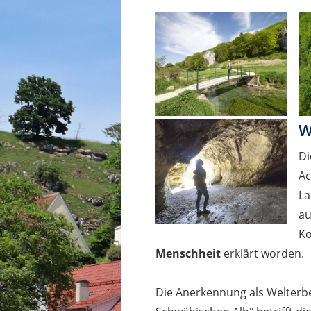
W
Di
Ac
La
au
Ko
Menschheit
erklärt worden.
Die Anerkennung als Welterbe