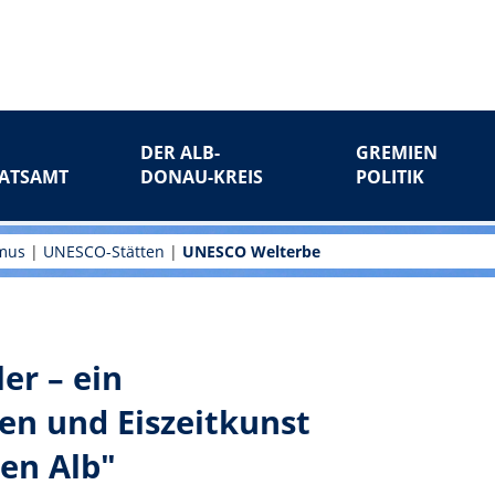
DER ALB-
GREMIEN
ATSAMT
DONAU-KREIS
POLITIK
smus
|
UNESCO-Stätten
|
UNESCO Welterbe
er – ein
en und Eiszeitkunst
en Alb"