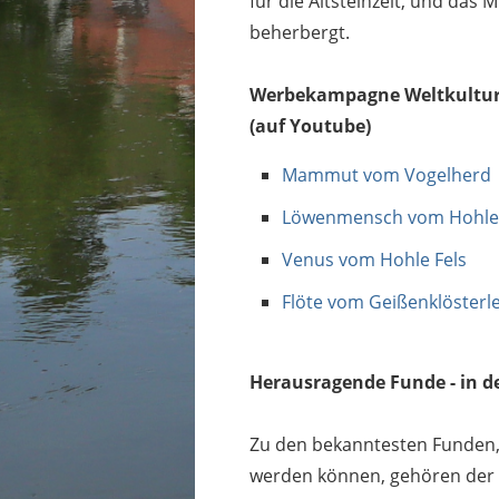
für die Altsteinzeit, und d
beherbergt.
Werbekampagne Weltkulturs
(auf Youtube)
Mammut vom Vogelherd
Löwenmensch vom Hohlen
Venus vom Hohle Fels
Flöte vom Geißenklösterl
Herausragende Funde - in de
Zu den bekanntesten Funden, 
werden können, gehören der