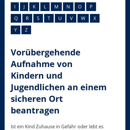
I
J
K
L
M
N
O
P
Q
R
S
T
U
V
W
X
Y
Z
Vorübergehende
Aufnahme von
Kindern und
Jugendlichen an einem
sicheren Ort
beantragen
Ist ein Kind Zuhause in Gefahr oder lebt es