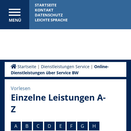
STARTSEITE
KONTAKT
DATENSCHUTZ
MENÜ
LEICHTE SPRACHE
Startseite
|
Dienstleistungen Service
|
Online-
Dienstleistungen über Service BW
Vorlesen
Einzelne Leistungen A-
Z
A
B
C
D
E
F
G
H