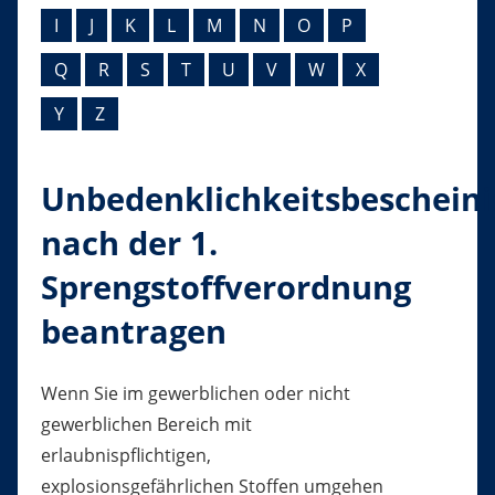
I
J
K
L
M
N
O
P
Q
R
S
T
U
V
W
X
Y
Z
Unbedenklichkeitsbeschein
nach der 1.
Sprengstoffverordnung
beantragen
Wenn Sie im gewerblichen oder nicht
gewerblichen Bereich mit
erlaubnispflichtigen,
explosionsgefährlichen Stoffen umgehen