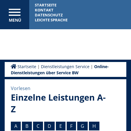
STARTSEITE
KONTAKT
DATENSCHUTZ
MENÜ
LEICHTE SPRACHE
Startseite
|
Dienstleistungen Service
|
Online-
Dienstleistungen über Service BW
Vorlesen
Einzelne Leistungen A-
Z
A
B
C
D
E
F
G
H