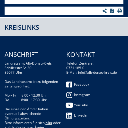
KREISLINKS
ANSCHRIFT
KONTAKT
Landratsamt Alb-Donau-Kreis
Telefon Zentrale:
Schillerstraße 30
0731 185-0
89077 Ulm
E-Mail:
info@alb-donau-kreis.de
Das Landratsamt ist zu folgenden
Facebook
Zeiten geöffnet:
Instagram
Mo – Fr 8:00 - 12:30 Uhr
Do 8:00 - 17:30 Uhr
YouTube
Die einzelnen Ämter haben
eventuell abweichende
LinkedIn
Öffnungszeiten.
Bitte informieren Sie sich
hier
oder
auf den Seiten der Ämter.