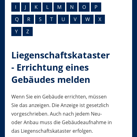
I
J
K
L
M
N
O
P
Q
R
S
T
U
V
W
X
Y
Z
Liegenschaftskataster
- Errichtung eines
Gebäudes melden
Wenn Sie ein Gebäude errichten, müssen
Sie das anzeigen. Die Anzeige ist gesetzlich
vorgeschrieben. Auch nach jedem Neu-
oder Anbau muss die Gebäudeaufnahme in
das Liegenschaftskataster erfolgen.