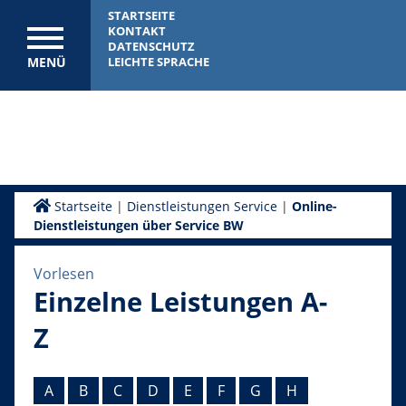
STARTSEITE
KONTAKT
DATENSCHUTZ
MENÜ
LEICHTE SPRACHE
Startseite
|
Dienstleistungen Service
|
Online-
Dienstleistungen über Service BW
Vorlesen
Einzelne Leistungen A-
Z
A
B
C
D
E
F
G
H