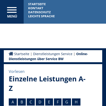
STARTSEITE
KONTAKT
DATENSCHUTZ
MENÜ
LEICHTE SPRACHE
Startseite
|
Dienstleistungen Service
|
Online-
Dienstleistungen über Service BW
Vorlesen
Einzelne Leistungen A-
Z
A
B
C
D
E
F
G
H