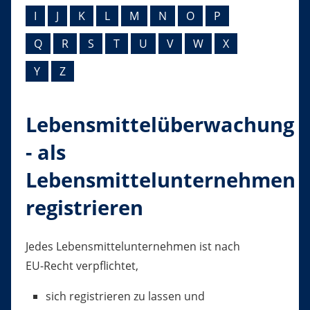
I
J
K
L
M
N
O
P
Q
R
S
T
U
V
W
X
Y
Z
Lebensmittelüberwachung
- als
Lebensmittelunternehmen
registrieren
Jedes Lebensmittelunternehmen ist nach
EU-Recht verpflichtet,
sich registrieren zu lassen und