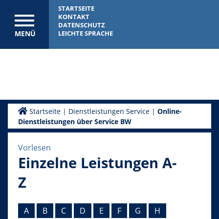
STARTSEITE
KONTAKT
DATENSCHUTZ
MENÜ
LEICHTE SPRACHE
Startseite
|
Dienstleistungen Service
|
Online-
Dienstleistungen über Service BW
Vorlesen
Einzelne Leistungen A-
Z
A
B
C
D
E
F
G
H