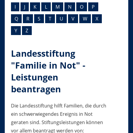
I
J
K
L
M
N
O
P
Q
R
S
T
U
V
W
X
Y
Z
Landesstiftung
"Familie in Not" -
Leistungen
beantragen
Die Landesstiftung hilft Familien, die durch
ein schwerwiegendes Ereignis in Not
geraten sind. Stiftungsleistungen können
vor allem beantragt werden von: