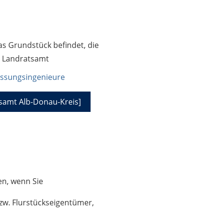
das Grundstück befindet, die
s Landratsamt
messungsingenieure
amt Alb-Donau-Kreis]
en, wenn Sie
zw. Flurstückseigentümer,