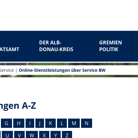
DER ALB-
GREMIEN
ATSAMT
DONAU-KREIS
POLITIK
Service
|
Online-Dienstleistungen über Service BW
ngen A-Z
G
H
I
J
K
L
M
N
U
V
W
X
Y
Z