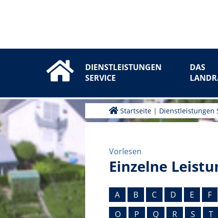
DIENSTLEISTUNGEN
DAS
SERVICE
LANDR
Startseite
|
Dienstleistungen 
Vorlesen
Einzelne Leistu
A
B
C
D
E
F
O
P
Q
R
S
T