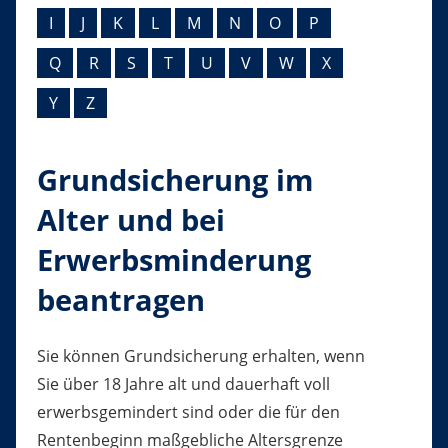
I
J
K
L
M
N
O
P
Q
R
S
T
U
V
W
X
Y
Z
Grundsicherung im
Alter und bei
Erwerbsminderung
beantragen
Sie können Grundsicherung erhalten, wenn
Sie über 18 Jahre alt und dauerhaft voll
erwerbsgemindert sind oder die für den
Rentenbeginn maßgebliche Altersgrenze