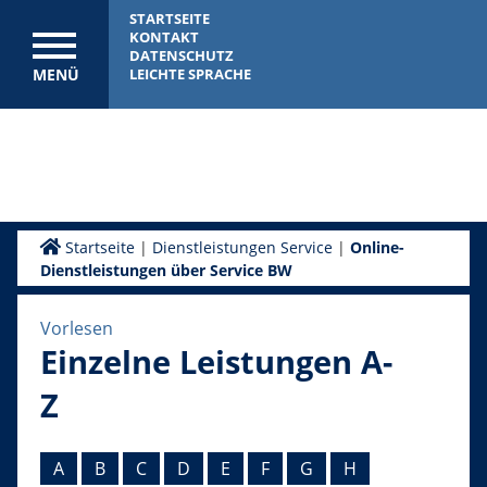
STARTSEITE
KONTAKT
DATENSCHUTZ
MENÜ
LEICHTE SPRACHE
Startseite
|
Dienstleistungen Service
|
Online-
Dienstleistungen über Service BW
Vorlesen
Einzelne Leistungen A-
Z
A
B
C
D
E
F
G
H