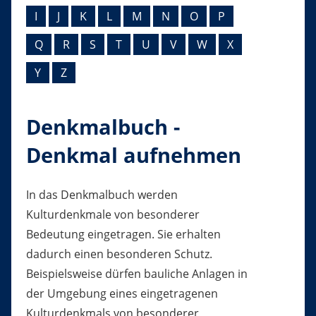
I
J
K
L
M
N
O
P
Q
R
S
T
U
V
W
X
Y
Z
Denkmalbuch -
Denkmal aufnehmen
In das Denkmalbuch werden
Kulturdenkmale von besonderer
Bedeutung eingetragen. Sie erhalten
dadurch einen besonderen Schutz.
Beispielsweise dürfen bauliche Anlagen in
der Umgebung eines eingetragenen
Kulturdenkmals von besonderer