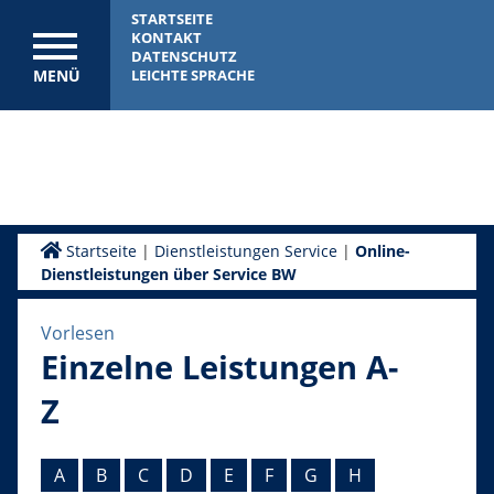
STARTSEITE
KONTAKT
DATENSCHUTZ
MENÜ
LEICHTE SPRACHE
Startseite
|
Dienstleistungen Service
|
Online-
Dienstleistungen über Service BW
Vorlesen
Einzelne Leistungen A-
Z
A
B
C
D
E
F
G
H