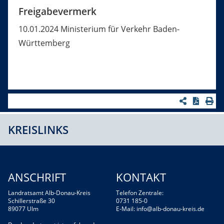
Freigabevermerk
10.01.2024 Ministerium für Verkehr Baden-
Württemberg
KREISLINKS
ANSCHRIFT
KONTAKT
Landratsamt Alb-Donau-Kreis
Telefon Zentrale:
Schillerstraße 30
0731 185-0
89077 Ulm
E-Mail:
info@alb-donau-kreis.de