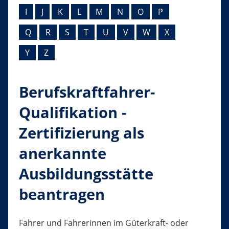
I
J
K
L
M
N
O
P
Q
R
S
T
U
V
W
X
Y
Z
Berufskraftfahrer-
Qualifikation -
Zertifizierung als
anerkannte
Ausbildungsstätte
beantragen
Fahrer und Fahrerinnen im Güterkraft- oder