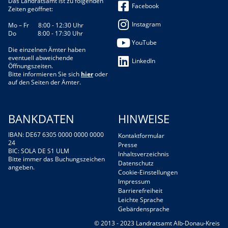
Das Landratsamt ist zu folgenden
Facebook
Zeiten geöffnet:
Instagram
Mo – Fr 8:00 - 12:30 Uhr
Do 8:00 - 17:30 Uhr
YouTube
Die einzelnen Ämter haben
eventuell abweichende
LinkedIn
Öffnungszeiten.
Bitte informieren Sie sich
hier
oder
auf den Seiten der Ämter.
BANKDATEN
HINWEISE
IBAN: DE67 6305 0000 0000 0000
Kontaktformular
24
Presse
BIC: SOLA DE S1 ULM
Inhaltsverzeichnis
Bitte immer das Buchungszeichen
Datenschutz
angeben.
Cookie-Einstellungen
Impressum
Barrierefreiheit
Leichte Sprache
Gebärdensprache
© 2013 - 2023 Landratsamt Alb-Donau-Kreis