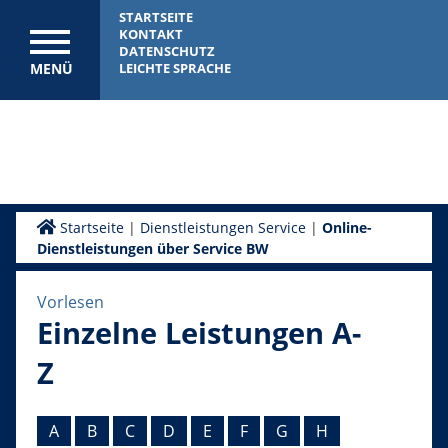
STARTSEITE
KONTAKT
DATENSCHUTZ
MENÜ
LEICHTE SPRACHE
Startseite
|
Dienstleistungen Service
|
Online-
Dienstleistungen über Service BW
Vorlesen
Einzelne Leistungen A-
Z
A
B
C
D
E
F
G
H