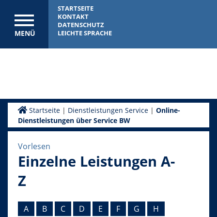
STARTSEITE
KONTAKT
DATENSCHUTZ
MENÜ
LEICHTE SPRACHE
Startseite
|
Dienstleistungen Service
|
Online-
Dienstleistungen über Service BW
Vorlesen
Einzelne Leistungen A-
Z
A
B
C
D
E
F
G
H