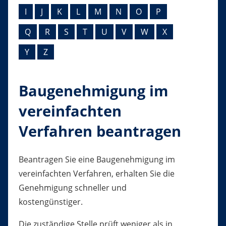
I
J
K
L
M
N
O
P
Q
R
S
T
U
V
W
X
Y
Z
Baugenehmigung im
vereinfachten
Verfahren beantragen
Beantragen Sie eine Baugenehmigung im
vereinfachten Verfahren, erhalten Sie die
Genehmigung schneller und
kostengünstiger.
Die zuständige Stelle prüft weniger als in