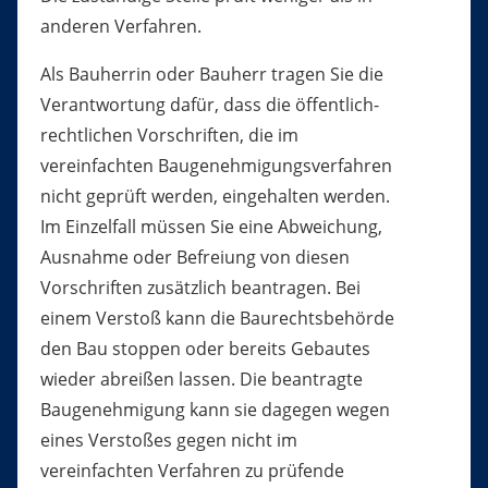
anderen Verfahren.
Als Bauherrin oder Bauherr tragen Sie die
Verantwortung dafür, dass
die
öffentlich-
rechtliche
n
Vorschriften, die im
verei
n
fachten Baugenehmigungsverfahren
nicht geprüft werden, eing
e
halten werden.
Im Einzelfall müssen Sie eine Abweichung,
Au
s
nahme oder Befreiung von
diesen
Vorschriften zusätzlich beantragen. Bei
einem Verstoß kann die Baurechtsbehörde
den Bau stoppen oder bereits Gebautes
wieder abreißen lassen. Die beantragte
Baug
e
nehmigung kann sie dagegen wegen
eines Ve
r
stoßes gegen nicht im
vereinfachten Verfahren zu prüfende