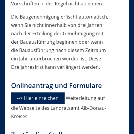
Vo
r
schriften in der Regel nicht ablehnen.
Die Baugenehmigung erlischt
automatisch
,
wenn Sie nicht inne
r
halb von drei Jahren
nach der Erteilung der Genehmigung mit
der Bauausführung beginnen oder wenn
die Bauausführung nach di
e
sem Zeitraum
ein Jahr unterbrochen worden ist. Die
se
Dreijahre
s
frist
kann verlängert werden.
Onlineantrag und Formulare
--> Hier einreichen
Weiterleitung auf
die Webseite des Landratsamt Alb-Donau-
Kreises