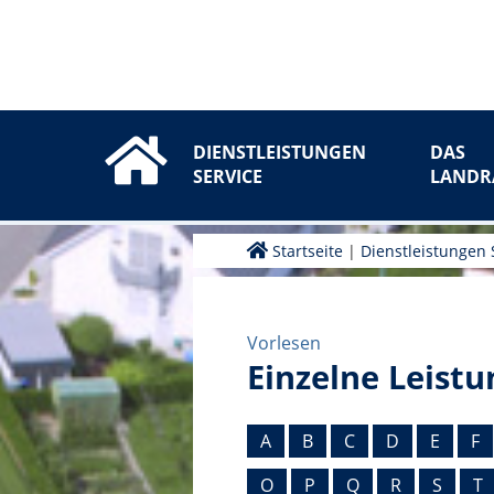
DIENSTLEISTUNGEN
DAS
SERVICE
LANDR
Startseite
|
Dienstleistungen 
Vorlesen
Einzelne Leistu
A
B
C
D
E
F
O
P
Q
R
S
T