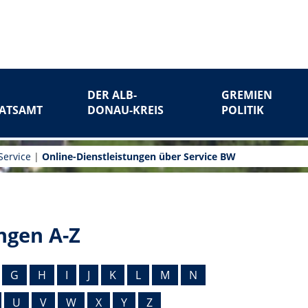
DER ALB-
GREMIEN
ATSAMT
DONAU-KREIS
POLITIK
Service
|
Online-Dienstleistungen über Service BW
ngen A-Z
G
H
I
J
K
L
M
N
U
V
W
X
Y
Z