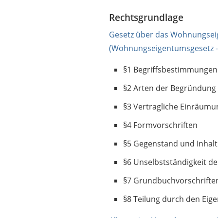
Rechtsgrundlage
Gesetz über das Wohnungse
(Wohnungseigentumsgesetz 
§1 Begriffsbestimmungen
§2 Arten der Begründung
§3 Vertragliche Einräum
§4 Formvorschriften
§5 Gegenstand und Inhal
§6 Unselbstständigkeit d
§7 Grundbuchvorschrifte
§8 Teilung durch den Eig