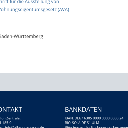
ift für die Ausstellung von
Wohnungseigentumsgesetz (AVA)
m Baden-Württemberg
ONTAKT
BANKDATEN
fon Zentrale:
IBAN: DE67 6305 0000 0000 0000 24
1 185-0
BIC: SOLA DE S1 ULM
ail:
info@alb-donau-kreis.de
Bitte immer das Buchungszeichen ange