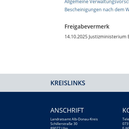
Allgemeine Verwaltungsvorschr
Bescheinigungen nach dem 
Freigabevermerk
14.10.2025 Justizministeriu
KREISLINKS
ANSCHRIFT
K
Landratsamt Alb-Donau-Kreis
Tele
Schillerstraße 30
073
89077 Ulm
E-M