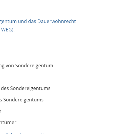
igentum und das Dauerwohnrecht
- WEG)
:
ung von Sondereigentum
t des Sondereigentums
es Sondereigentums
n
entümer