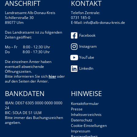
ANSCHRIFT
KONTAKT
Landratsamt Alb-Donau-Kreis
Telefon Zentrale:
Schillerstraße 30
0731 185-0
89077 Ulm
E-Mail:
info@alb-donau-kreis.de
Das Landratsamt ist zu folgenden
Facebook
Zeiten geöffnet:
Instagram
Mo – Fr 8:00 - 12:30 Uhr
Do 8:00 - 17:30 Uhr
YouTube
Die einzelnen Ämter haben
eventuell abweichende
LinkedIn
Öffnungszeiten.
Bitte informieren Sie sich
hier
oder
auf den Seiten der Ämter.
BANKDATEN
HINWEISE
IBAN: DE67 6305 0000 0000 0000
Kontaktformular
24
Presse
BIC: SOLA DE S1 ULM
Inhaltsverzeichnis
Bitte immer das Buchungszeichen
Datenschutz
angeben.
Cookie-Einstellungen
Impressum
Barrierefreiheit