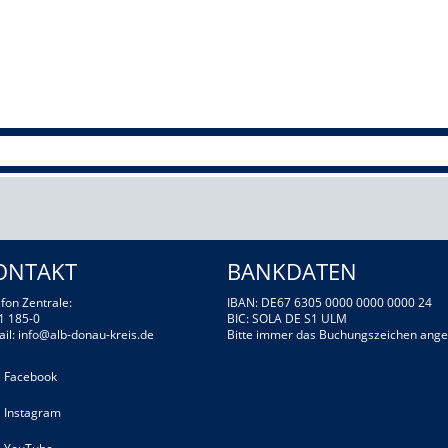
ONTAKT
BANKDATEN
fon Zentrale:
IBAN: DE67 6305 0000 0000 0000 24
1 185-0
BIC: SOLA DE S1 ULM
ail:
info@alb-donau-kreis.de
Bitte immer das Buchungszeichen ange
Facebook
Instagram