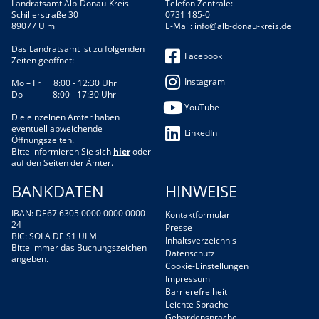
Landratsamt Alb-Donau-Kreis
Telefon Zentrale:
Schillerstraße 30
0731 185-0
89077 Ulm
E-Mail:
info@alb-donau-kreis.de
Das Landratsamt ist zu folgenden
Facebook
Zeiten geöffnet:
Instagram
Mo – Fr 8:00 - 12:30 Uhr
Do 8:00 - 17:30 Uhr
YouTube
Die einzelnen Ämter haben
eventuell abweichende
LinkedIn
Öffnungszeiten.
Bitte informieren Sie sich
hier
oder
auf den Seiten der Ämter.
BANKDATEN
HINWEISE
IBAN: DE67 6305 0000 0000 0000
Kontaktformular
24
Presse
BIC: SOLA DE S1 ULM
Inhaltsverzeichnis
Bitte immer das Buchungszeichen
Datenschutz
angeben.
Cookie-Einstellungen
Impressum
Barrierefreiheit
Leichte Sprache
Gebärdensprache