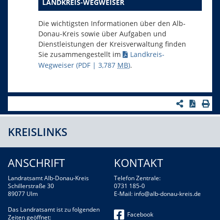
LANDKREIS-WEGWEISER
Die wichtigsten Informationen über den Alb-
Donau-Kreis sowie über Aufgaben und
Dienstleistungen der Kreisverwaltung finden
Sie zusammengestellt im
Landkreis-
Wegweiser
(PDF | 3,787
MB
)
.
KREISLINKS
ANSCHRIFT
KONTAKT
Landratsamt Alb-Donau-Kreis
Telefon Zentrale:
Schillerstraße 30
0731 185-0
89077 Ulm
E-Mail:
info@alb-donau-kreis.de
Das Landratsamt ist zu folgenden
Facebook
Zeiten geöffnet: