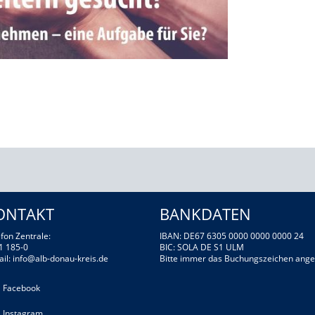
ONTAKT
BANKDATEN
fon Zentrale:
IBAN: DE67 6305 0000 0000 0000 24
1 185-0
BIC: SOLA DE S1 ULM
ail:
info@alb-donau-kreis.de
Bitte immer das Buchungszeichen ange
Facebook
Instagram