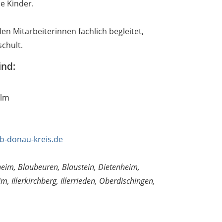
he Kinder.
en Mitarbeiterinnen fachlich begleitet,
schult.
ind:
Ulm
b-donau-kreis.de
heim, Blaubeuren, Blaustein, Dietenheim,
m, Illerkirchberg, Illerrieden, Oberdischingen,