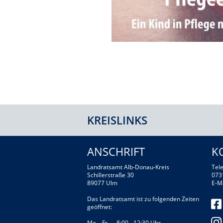
KREISLINKS
ANSCHRIFT
K
Landratsamt Alb-Donau-Kreis
Tele
Schillerstraße 30
073
89077 Ulm
E-M
Das Landratsamt ist zu folgenden Zeiten
geöffnet:
Mo – Fr 8:00 - 12:30 Uhr