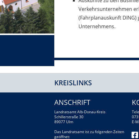
Auskünfte zu den Buslini
Verkehrsunternehmen erha
(Fahrplanauskunft DING
Unternehmens.
KREISLINKS
ANSCHRIFT
K
Landratsamt Alb-Donau-Kreis
Tele
Schillerstraße 30
073
89077 Ulm
E-M
Das Landratsamt ist zu folgenden Zeiten
geöffnet: