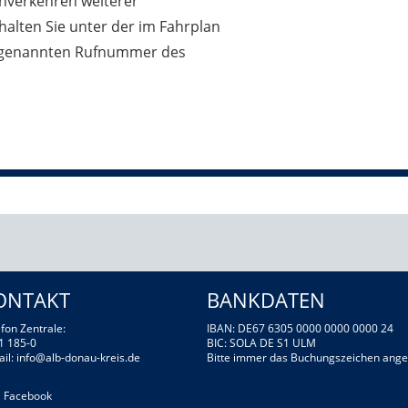
enverkehren weiterer
lten Sie unter der im Fahrplan
) genannten Rufnummer des
ONTAKT
BANKDATEN
fon Zentrale:
IBAN: DE67 6305 0000 0000 0000 24
1 185-0
BIC: SOLA DE S1 ULM
ail:
info@alb-donau-kreis.de
Bitte immer das Buchungszeichen ange
Facebook