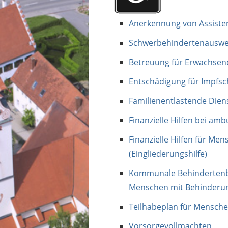
Anerkennung von Assist
Schwerbehindertenauswe
Betreuung für Erwachsen
Entschädigung für Impfs
Familienentlastende Dien
Finanzielle Hilfen bei amb
Finanzielle Hilfen für Me
(Eingliederungshilfe)
Kommunale Behindertenb
Menschen mit Behinderu
Teilhabeplan für Mensche
Vorsorgevollmachten