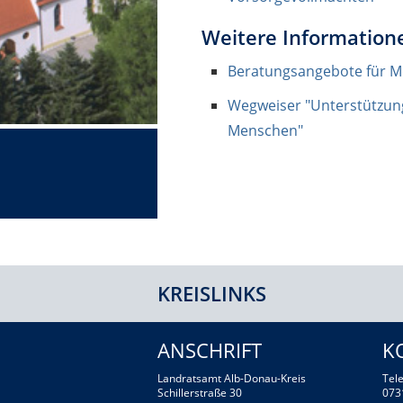
Weitere Information
Beratungsangebote für M
Wegweiser "Unterstützung
Menschen"
KREISLINKS
ANSCHRIFT
K
Landratsamt Alb-Donau-Kreis
Tele
Schillerstraße 30
073