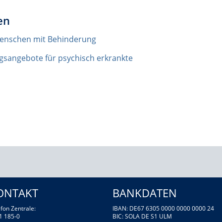
en
enschen mit Behinderung
sangebote für psychisch erkrankte
ONTAKT
BANKDATEN
fon Zentrale:
IBAN: DE67 6305 0000 0000 0000 24
1 185-0
BIC: SOLA DE S1 ULM