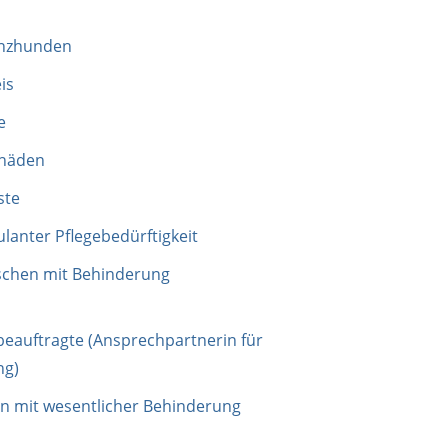
enzhunden
is
e
chäden
ste
ulanter Pflegebedürftigkeit
nschen mit Behinderung
eauftragte
(Ansprechpartnerin für
ng)
n mit wesentlicher Behinderung