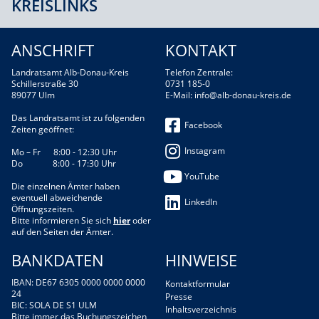
KREISLINKS
ANSCHRIFT
KONTAKT
Landratsamt Alb-Donau-Kreis
Telefon Zentrale:
Schillerstraße 30
0731 185-0
89077 Ulm
E-Mail:
info@alb-donau-kreis.de
Das Landratsamt ist zu folgenden
Facebook
Zeiten geöffnet:
Instagram
Mo – Fr 8:00 - 12:30 Uhr
Do 8:00 - 17:30 Uhr
YouTube
Die einzelnen Ämter haben
eventuell abweichende
LinkedIn
Öffnungszeiten.
Bitte informieren Sie sich
hier
oder
auf den Seiten der Ämter.
BANKDATEN
HINWEISE
IBAN: DE67 6305 0000 0000 0000
Kontaktformular
24
Presse
BIC: SOLA DE S1 ULM
Inhaltsverzeichnis
Bitte immer das Buchungszeichen