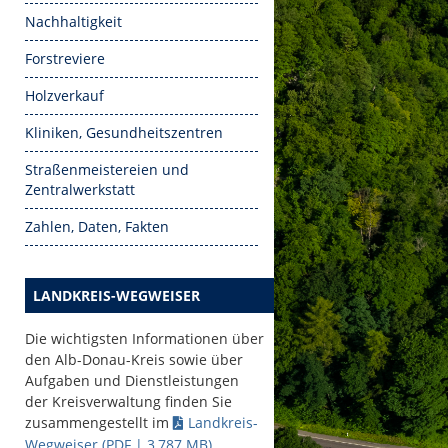
Nachhaltigkeit
Forstreviere
Holzverkauf
Kliniken, Gesundheitszentren
Straßenmeistereien und
Zentralwerkstatt
Zahlen, Daten, Fakten
LANDKREIS-WEGWEISER
Die wichtigsten Informationen über
den Alb-Donau-Kreis sowie über
Aufgaben und Dienstleistungen
der Kreisverwaltung finden Sie
zusammengestellt im
Landkreis-
Wegweiser
(PDF | 3,787
MB
)
.