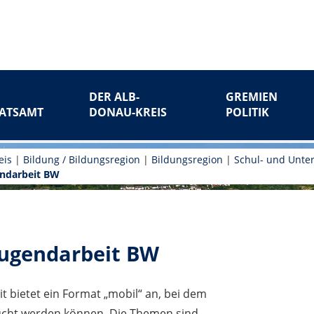
DER ALB-
GREMIEN
ATSAMT
DONAU-KREIS
POLITIK
eis
|
Bildung / Bildungsregion
|
Bildungsregion
|
Schul- und Unter
ndarbeit BW
Jugendarbeit BW
t bietet ein Format „mobil“ an, bei dem
ucht werden können. Die Themen sind