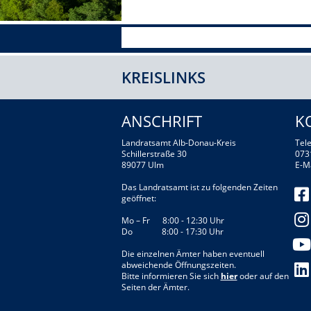
KREISLINKS
ANSCHRIFT
K
Landratsamt Alb-Donau-Kreis
Tele
Schillerstraße 30
073
89077 Ulm
E-M
Das Landratsamt ist zu folgenden Zeiten
geöffnet:
Mo – Fr 8:00 - 12:30 Uhr
Do 8:00 - 17:30 Uhr
Die einzelnen Ämter haben eventuell
abweichende Öffnungszeiten.
Bitte informieren Sie sich
hier
oder auf den
Seiten der Ämter.