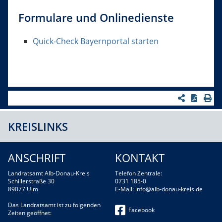
Formulare und Onlinedienste
Quick-Check Bayernportal starten
KREISLINKS
ANSCHRIFT
KONTAKT
Landratsamt Alb-Donau-Kreis
Telefon Zentrale:
Schillerstraße 30
0731 185-0
89077 Ulm
E-Mail:
info@alb-donau-kreis.de
Das Landratsamt ist zu folgenden
Facebook
Zeiten geöffnet: