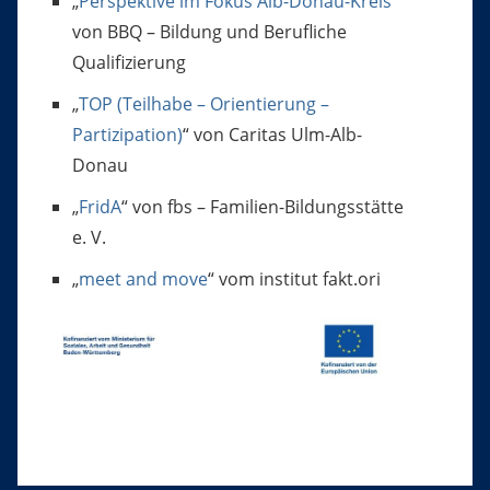
„
Perspektive im Fokus Alb-Donau-Kreis
“
von BBQ – Bildung und Berufliche
Qualifizierung
„
TOP (Teilhabe – Orientierung –
Partizipation)
“ von Caritas Ulm-Alb-
Donau
„
FridA
“ von fbs – Familien-Bildungsstätte
e. V.
„
meet and move
“ vom institut fakt.ori