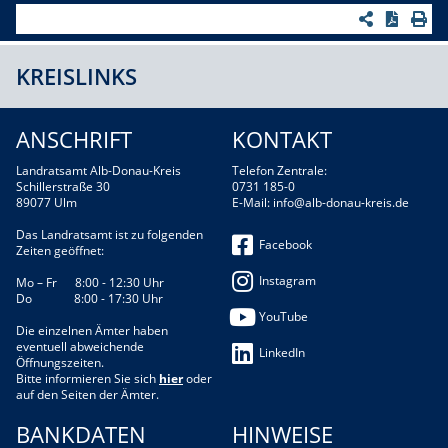
KREISLINKS
ANSCHRIFT
KONTAKT
Landratsamt Alb-Donau-Kreis
Telefon Zentrale:
Schillerstraße 30
0731 185-0
89077 Ulm
E-Mail:
info@alb-donau-kreis.de
Das Landratsamt ist zu folgenden
Facebook
Zeiten geöffnet:
Instagram
Mo – Fr 8:00 - 12:30 Uhr
Do 8:00 - 17:30 Uhr
YouTube
Die einzelnen Ämter haben
eventuell abweichende
LinkedIn
Öffnungszeiten.
Bitte informieren Sie sich
hier
oder
auf den Seiten der Ämter.
BANKDATEN
HINWEISE