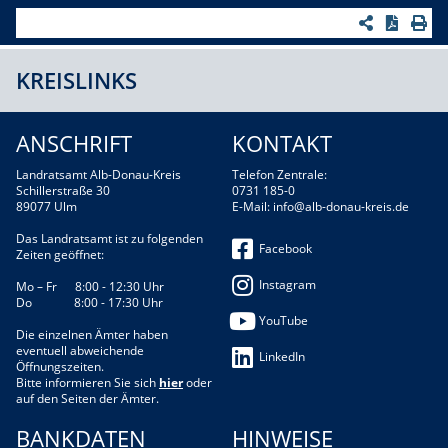
KREISLINKS
ANSCHRIFT
KONTAKT
Landratsamt Alb-Donau-Kreis
Telefon Zentrale:
Schillerstraße 30
0731 185-0
89077 Ulm
E-Mail:
info@alb-donau-kreis.de
Das Landratsamt ist zu folgenden
Facebook
Zeiten geöffnet:
Instagram
Mo – Fr 8:00 - 12:30 Uhr
Do 8:00 - 17:30 Uhr
YouTube
Die einzelnen Ämter haben
eventuell abweichende
LinkedIn
Öffnungszeiten.
Bitte informieren Sie sich
hier
oder
auf den Seiten der Ämter.
BANKDATEN
HINWEISE