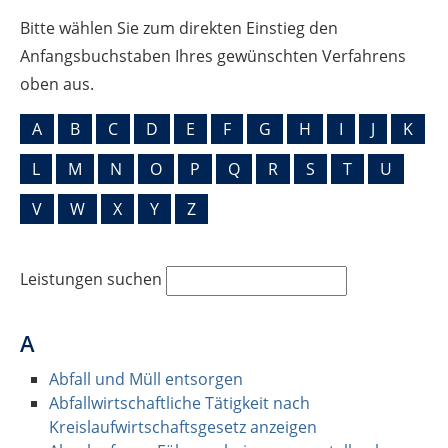
Bitte wählen Sie zum direkten Einstieg den
Anfangsbuchstaben Ihres gewünschten Verfahrens
oben aus.
A
B
C
D
E
F
G
H
I
J
K
L
M
N
O
P
Q
R
S
T
U
V
W
X
Y
Z
Leistungen suchen
A
Abfall und Müll entsorgen
Abfallwirtschaftliche Tätigkeit nach
Kreislaufwirtschaftsgesetz anzeigen