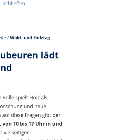
|
Schließen
mie
/
Wald- und Holztag
aubeuren lädt
und
olle spielt Holz als
 Forschung und neue
auf diese Fragen gibt der
, von 10 bis 17 Uhr in und
n vielseitiger