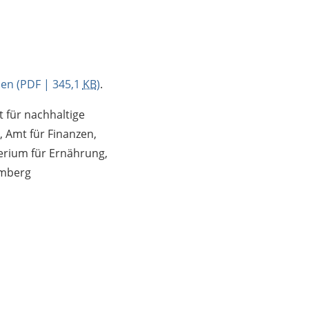
den
(PDF | 345,1
KB
)
.
 für nachhaltige
 Amt für Finanzen,
terium für Ernährung,
emberg