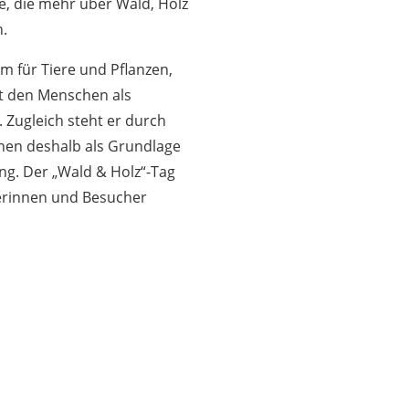
le, die mehr über Wald, Holz
.
um für Tiere und Pflanzen,
nt den Menschen als
. Zugleich steht er durch
nen deshalb als Grundlage
ung. Der „Wald & Holz“-Tag
herinnen und Besucher