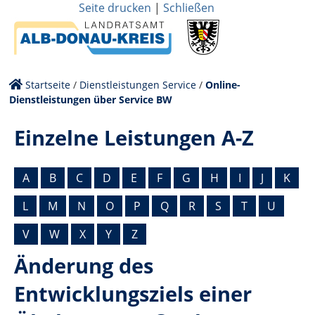
Seite drucken
|
Schließen
Startseite
/
Dienstleistungen Service
/
Online-
Dienstleistungen über Service BW
Einzelne Leistungen A-Z
A
B
C
D
E
F
G
H
I
J
K
L
M
N
O
P
Q
R
S
T
U
V
W
X
Y
Z
Änderung des
Entwicklungsziels einer