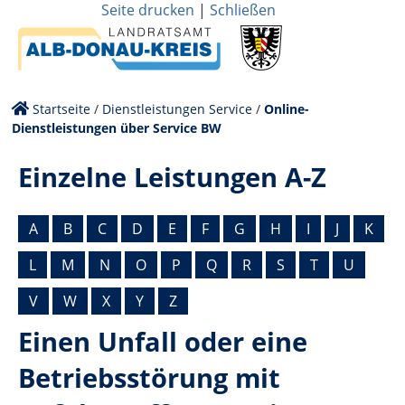
Seite drucken
|
Schließen
Startseite
/
Dienstleistungen Service
/
Online-
Dienstleistungen über Service BW
Einzelne Leistungen A-Z
A
B
C
D
E
F
G
H
I
J
K
L
M
N
O
P
Q
R
S
T
U
V
W
X
Y
Z
Einen Unfall oder eine
Betriebsstörung mit