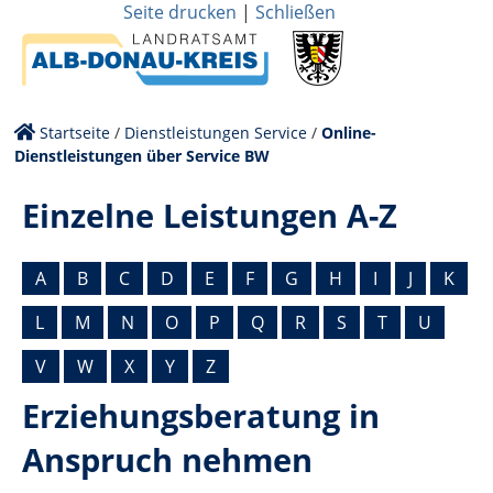
Seite drucken
|
Schließen
Startseite
/
Dienstleistungen Service
/
Online-
Dienstleistungen über Service BW
Einzelne Leistungen A-Z
A
B
C
D
E
F
G
H
I
J
K
L
M
N
O
P
Q
R
S
T
U
V
W
X
Y
Z
Erziehungsberatung in
Anspruch nehmen