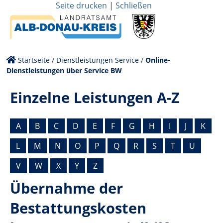
Seite drucken
|
Schließen
Startseite
/
Dienstleistungen Service
/
Online-
Dienstleistungen über Service BW
Einzelne Leistungen A-Z
A
B
C
D
E
F
G
H
I
J
K
L
M
N
O
P
Q
R
S
T
U
V
W
X
Y
Z
Übernahme der
Bestattungskosten