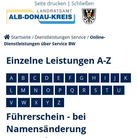
Seite drucken
|
Schließen
Startseite
/
Dienstleistungen Service
/
Online-
Dienstleistungen über Service BW
Einzelne Leistungen A-Z
A
B
C
D
E
F
G
H
I
J
K
L
M
N
O
P
Q
R
S
T
U
V
W
X
Y
Z
Führerschein - bei
Namensänderung