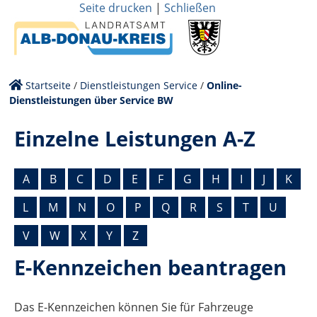
Seite drucken
|
Schließen
Startseite
/
Dienstleistungen Service
/
Online-
Dienstleistungen über Service BW
Einzelne Leistungen A-Z
A
B
C
D
E
F
G
H
I
J
K
L
M
N
O
P
Q
R
S
T
U
V
W
X
Y
Z
E-Kennzeichen beantragen
Das E-Kennzeichen können Sie für Fahrzeuge