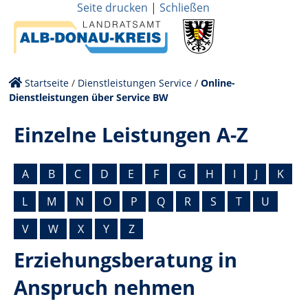
Seite drucken
|
Schließen
Startseite
/
Dienstleistungen Service
/
Online-
Dienstleistungen über Service BW
Einzelne Leistungen A-Z
A
B
C
D
E
F
G
H
I
J
K
L
M
N
O
P
Q
R
S
T
U
V
W
X
Y
Z
Erziehungsberatung in
Anspruch nehmen