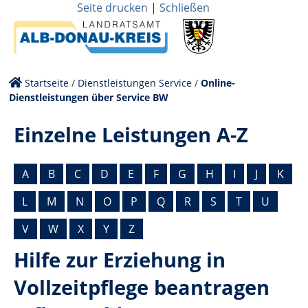
Seite drucken
|
Schließen
Startseite
/
Dienstleistungen Service
/
Online-
Dienstleistungen über Service BW
Einzelne Leistungen A-Z
A
B
C
D
E
F
G
H
I
J
K
L
M
N
O
P
Q
R
S
T
U
V
W
X
Y
Z
Hilfe zur Erziehung in
Vollzeitpflege beantragen