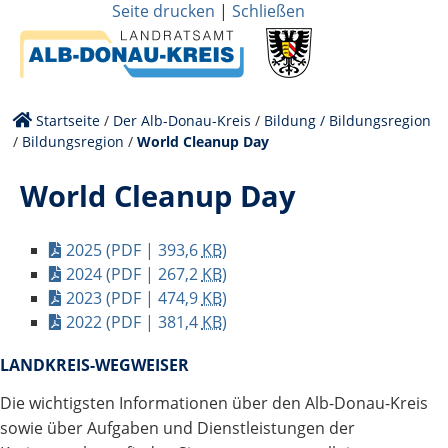
Seite drucken
|
Schließen
Startseite
/
Der Alb-Donau-Kreis
/
Bildung / Bildungsregion
/
Bildungsregion
/
World Cleanup Day
World Cleanup Day
2025
(PDF | 393,6
KB
)
2024
(PDF | 267,2
KB
)
2023
(PDF | 474,9
KB
)
2022
(PDF | 381,4
KB
)
LANDKREIS-WEGWEISER
Die wichtigsten Informationen über den Alb-Donau-Kreis
sowie über Aufgaben und Dienstleistungen der