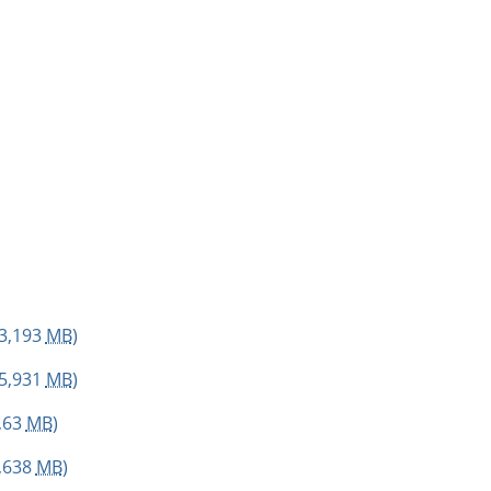
3,193
MB
)
5,931
MB
)
,63
MB
)
,638
MB
)