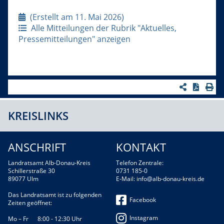
(Erstellt am 11. Mai 2026)
Alle Mitteilungen der Rubrik "Aktuelles,
Pressemitteilungen" anzeigen
KREISLINKS
ANSCHRIFT
KONTAKT
Landratsamt Alb-Donau-Kreis
Telefon Zentrale:
Schillerstraße 30
0731 185-0
89077 Ulm
E-Mail:
info@alb-donau-kreis.de
Das Landratsamt ist zu folgenden
Facebook
Zeiten geöffnet:
Instagram
Mo – Fr 8:00 - 12:30 Uhr